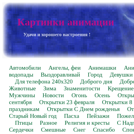
Картинки анимации
Удачи и хорошего настроения !
Автомобили
Ангелы, феи
Анимашки
Ан
водопады
Выздоравливай
Город
Девушки
Для телефона 240х320
Доброго дня
Добр
Животные
Зима
Знаменитости
Крещение
Мужчины
Новости
Огонь
Осень
Откры
сентября
Открытки 23 февраля
Открытки 8
праздникам
Открытки С Днем рожденья
От
Старый Новый год
Пасха
Пейзажи
Пожел
Птицы
Разное
Религия и кресты
С Над
Сердечки
Смешные
Снег
Спасибо
Спо