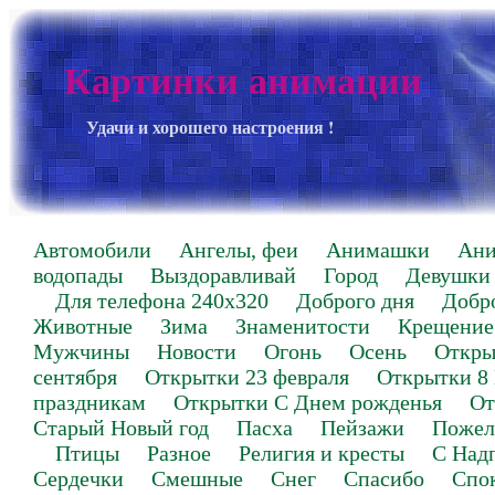
Картинки анимации
Удачи и хорошего настроения !
Автомобили
Ангелы, феи
Анимашки
Ан
водопады
Выздоравливай
Город
Девушки
Для телефона 240х320
Доброго дня
Добр
Животные
Зима
Знаменитости
Крещение
Мужчины
Новости
Огонь
Осень
Откры
сентября
Открытки 23 февраля
Открытки 8
праздникам
Открытки С Днем рожденья
От
Старый Новый год
Пасха
Пейзажи
Пожел
Птицы
Разное
Религия и кресты
С Над
Сердечки
Смешные
Снег
Спасибо
Спо