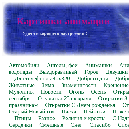
Картинки анимации
Удачи и хорошего настроения !
Автомобили
Ангелы, феи
Анимашки
Ан
водопады
Выздоравливай
Город
Девушки
Для телефона 240х320
Доброго дня
Добр
Животные
Зима
Знаменитости
Крещение
Мужчины
Новости
Огонь
Осень
Откры
сентября
Открытки 23 февраля
Открытки 8
праздникам
Открытки С Днем рожденья
От
Старый Новый год
Пасха
Пейзажи
Пожел
Птицы
Разное
Религия и кресты
С Над
Сердечки
Смешные
Снег
Спасибо
Спо