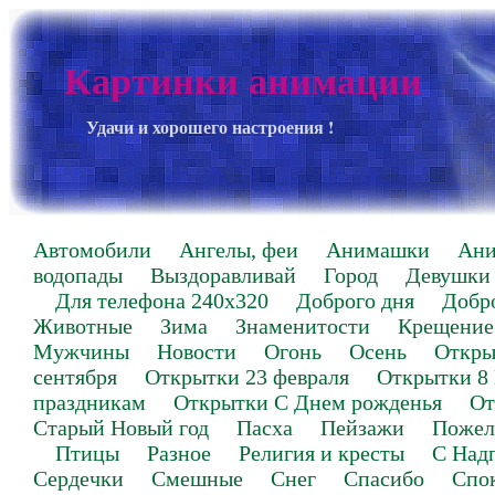
Картинки анимации
Удачи и хорошего настроения !
Автомобили
Ангелы, феи
Анимашки
Ан
водопады
Выздоравливай
Город
Девушки
Для телефона 240х320
Доброго дня
Добр
Животные
Зима
Знаменитости
Крещение
Мужчины
Новости
Огонь
Осень
Откры
сентября
Открытки 23 февраля
Открытки 8
праздникам
Открытки С Днем рожденья
От
Старый Новый год
Пасха
Пейзажи
Пожел
Птицы
Разное
Религия и кресты
С Над
Сердечки
Смешные
Снег
Спасибо
Спо