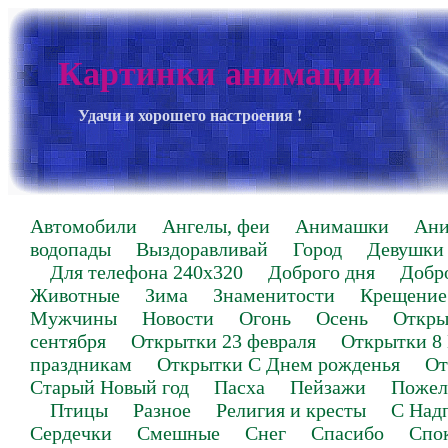
Картинки анимации
Удачи и хорошего настроения !
Автомобили
Ангелы, феи
Анимашки
Ан
водопады
Выздоравливай
Город
Девушки
Для телефона 240х320
Доброго дня
Добр
Животные
Зима
Знаменитости
Крещение
Мужчины
Новости
Огонь
Осень
Откры
сентября
Открытки 23 февраля
Открытки 8
праздникам
Открытки С Днем рожденья
От
Старый Новый год
Пасха
Пейзажи
Пожел
Птицы
Разное
Религия и кресты
С Над
Сердечки
Смешные
Снег
Спасибо
Спо