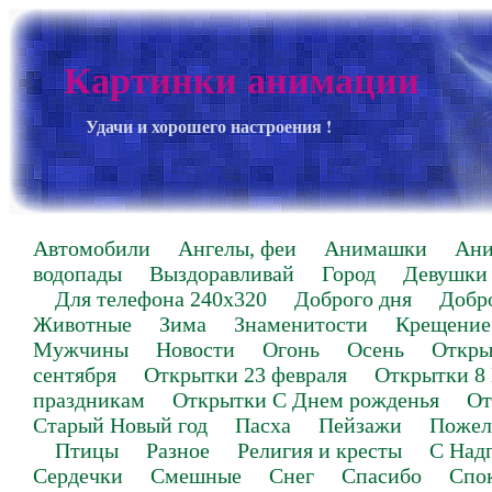
Картинки анимации
Удачи и хорошего настроения !
Автомобили
Ангелы, феи
Анимашки
Ан
водопады
Выздоравливай
Город
Девушки
Для телефона 240х320
Доброго дня
Добр
Животные
Зима
Знаменитости
Крещение
Мужчины
Новости
Огонь
Осень
Откры
сентября
Открытки 23 февраля
Открытки 8
праздникам
Открытки С Днем рожденья
От
Старый Новый год
Пасха
Пейзажи
Пожел
Птицы
Разное
Религия и кресты
С Над
Сердечки
Смешные
Снег
Спасибо
Спо