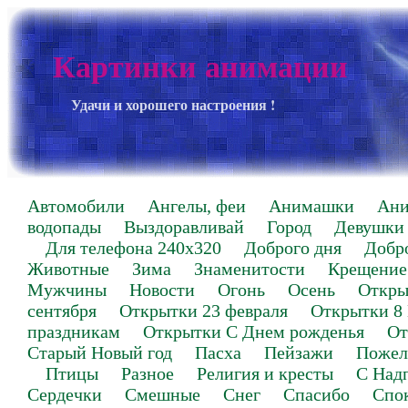
Картинки анимации
Удачи и хорошего настроения !
Автомобили
Ангелы, феи
Анимашки
Ан
водопады
Выздоравливай
Город
Девушки
Для телефона 240х320
Доброго дня
Добр
Животные
Зима
Знаменитости
Крещение
Мужчины
Новости
Огонь
Осень
Откры
сентября
Открытки 23 февраля
Открытки 8
праздникам
Открытки С Днем рожденья
От
Старый Новый год
Пасха
Пейзажи
Пожел
Птицы
Разное
Религия и кресты
С Над
Сердечки
Смешные
Снег
Спасибо
Спо