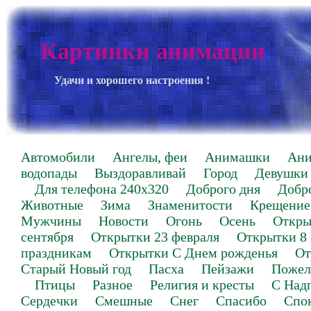
Картинки анимации
Удачи и хорошего настроения !
Автомобили
Ангелы, феи
Анимашки
Ан
водопады
Выздоравливай
Город
Девушки
Для телефона 240х320
Доброго дня
Добр
Животные
Зима
Знаменитости
Крещение
Мужчины
Новости
Огонь
Осень
Откры
сентября
Открытки 23 февраля
Открытки 8
праздникам
Открытки С Днем рожденья
От
Старый Новый год
Пасха
Пейзажи
Пожел
Птицы
Разное
Религия и кресты
С Над
Сердечки
Смешные
Снег
Спасибо
Спо