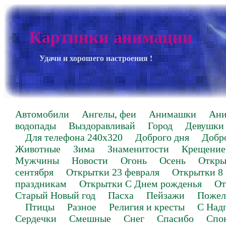
Картинки анимации
Удачи и хорошего настроения !
Автомобили
Ангелы, феи
Анимашки
Ан
водопады
Выздоравливай
Город
Девушки
Для телефона 240х320
Доброго дня
Добр
Животные
Зима
Знаменитости
Крещение
Мужчины
Новости
Огонь
Осень
Откры
сентября
Открытки 23 февраля
Открытки 8
праздникам
Открытки С Днем рожденья
От
Старый Новый год
Пасха
Пейзажи
Пожел
Птицы
Разное
Религия и кресты
С Над
Сердечки
Смешные
Снег
Спасибо
Спо