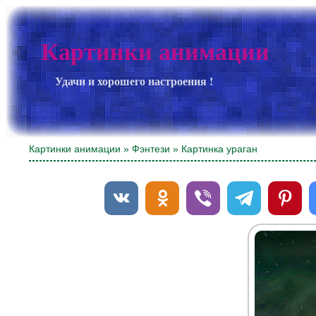
Картинки анимации
Удачи и хорошего настроения !
Картинки анимации
»
Фэнтези
» Картинка ураган