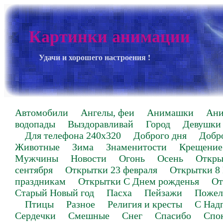
Картинки анимации
Удачи и хорошего настроения !
Автомобили
Ангелы, феи
Анимашки
Ан
водопады
Выздоравливай
Город
Девушки
Для телефона 240х320
Доброго дня
Добр
Животные
Зима
Знаменитости
Крещение
Мужчины
Новости
Огонь
Осень
Откры
сентября
Открытки 23 февраля
Открытки 8
праздникам
Открытки С Днем рожденья
От
Старый Новый год
Пасха
Пейзажи
Пожел
Птицы
Разное
Религия и кресты
С Над
Сердечки
Смешные
Снег
Спасибо
Спо