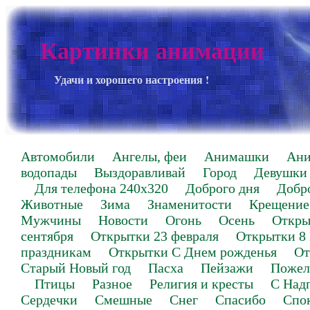
Картинки анимации
Удачи и хорошего настроения !
Автомобили
Ангелы, феи
Анимашки
Ан
водопады
Выздоравливай
Город
Девушки
Для телефона 240х320
Доброго дня
Добр
Животные
Зима
Знаменитости
Крещение
Мужчины
Новости
Огонь
Осень
Откры
сентября
Открытки 23 февраля
Открытки 8
праздникам
Открытки С Днем рожденья
От
Старый Новый год
Пасха
Пейзажи
Пожел
Птицы
Разное
Религия и кресты
С Над
Сердечки
Смешные
Снег
Спасибо
Спо