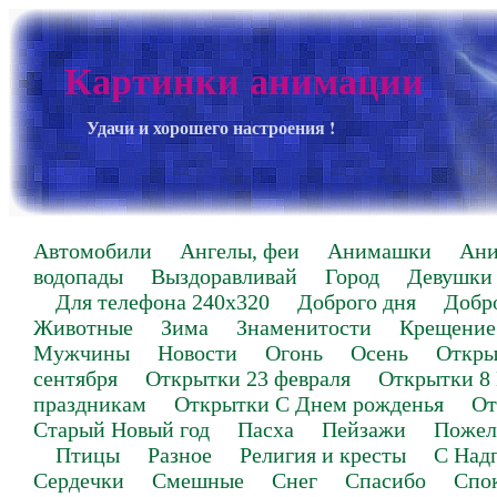
Картинки анимации
Удачи и хорошего настроения !
Автомобили
Ангелы, феи
Анимашки
Ан
водопады
Выздоравливай
Город
Девушки
Для телефона 240х320
Доброго дня
Добр
Животные
Зима
Знаменитости
Крещение
Мужчины
Новости
Огонь
Осень
Откры
сентября
Открытки 23 февраля
Открытки 8
праздникам
Открытки С Днем рожденья
От
Старый Новый год
Пасха
Пейзажи
Пожел
Птицы
Разное
Религия и кресты
С Над
Сердечки
Смешные
Снег
Спасибо
Спо