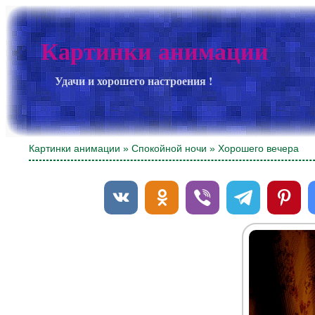
Картинки анимации
Удачи и хорошего настроения !
Картинки анимации
»
Спокойной ночи
» Хорошего вечера