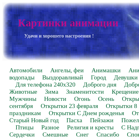
Картинки анимации
Удачи и хорошего настроения !
Автомобили
Ангелы, феи
Анимашки
Ан
водопады
Выздоравливай
Город
Девушки
Для телефона 240х320
Доброго дня
Добр
Животные
Зима
Знаменитости
Крещение
Мужчины
Новости
Огонь
Осень
Откры
сентября
Открытки 23 февраля
Открытки 8
праздникам
Открытки С Днем рожденья
От
Старый Новый год
Пасха
Пейзажи
Пожел
Птицы
Разное
Религия и кресты
С Над
Сердечки
Смешные
Снег
Спасибо
Спо