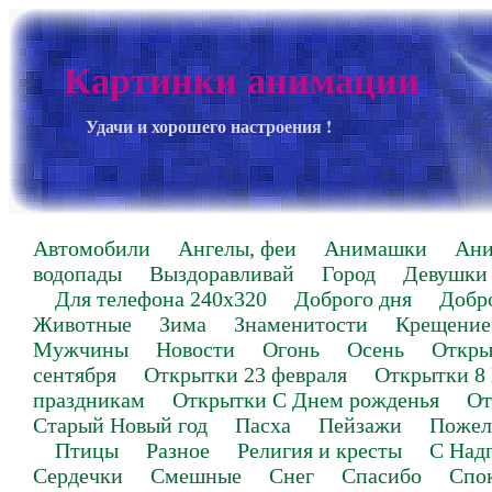
Картинки анимации
Удачи и хорошего настроения !
Автомобили
Ангелы, феи
Анимашки
Ан
водопады
Выздоравливай
Город
Девушки
Для телефона 240х320
Доброго дня
Добр
Животные
Зима
Знаменитости
Крещение
Мужчины
Новости
Огонь
Осень
Откры
сентября
Открытки 23 февраля
Открытки 8
праздникам
Открытки С Днем рожденья
От
Старый Новый год
Пасха
Пейзажи
Пожел
Птицы
Разное
Религия и кресты
С Над
Сердечки
Смешные
Снег
Спасибо
Спо