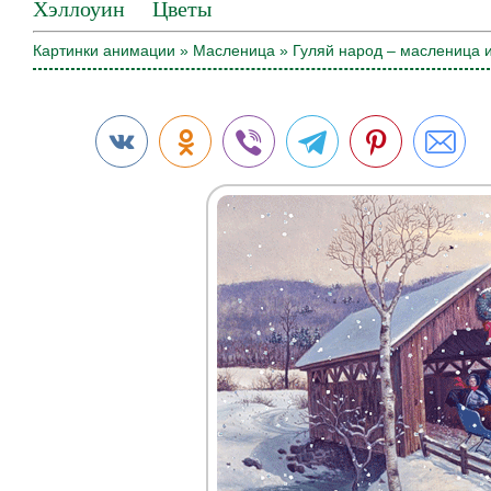
Хэллоуин
Цветы
Картинки анимации
»
Масленица
» Гуляй народ – масленица и