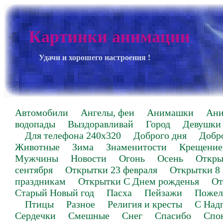
Картинки анимации
Удачи и хорошего настроения !
Автомобили
Ангелы, феи
Анимашки
Ан
водопады
Выздоравливай
Город
Девушки
Для телефона 240х320
Доброго дня
Добр
Животные
Зима
Знаменитости
Крещение
Мужчины
Новости
Огонь
Осень
Откры
сентября
Открытки 23 февраля
Открытки 8
праздникам
Открытки С Днем рожденья
От
Старый Новый год
Пасха
Пейзажи
Пожел
Птицы
Разное
Религия и кресты
С Над
Сердечки
Смешные
Снег
Спасибо
Спо