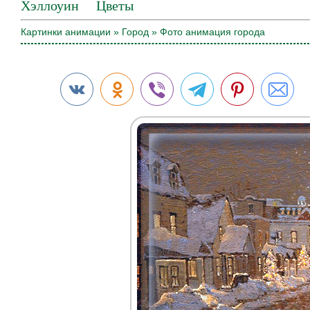
Хэллоуин
Цветы
Картинки анимации
»
Город
» Фото анимация города