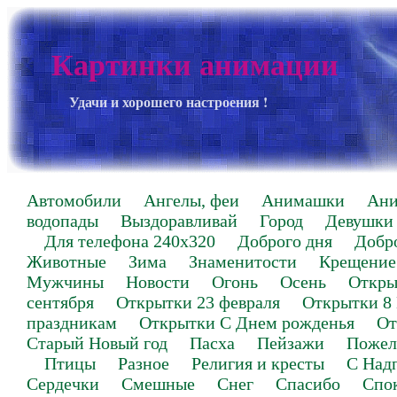
Картинки анимации
Удачи и хорошего настроения !
Автомобили
Ангелы, феи
Анимашки
Ан
водопады
Выздоравливай
Город
Девушки
Для телефона 240х320
Доброго дня
Добр
Животные
Зима
Знаменитости
Крещение
Мужчины
Новости
Огонь
Осень
Откры
сентября
Открытки 23 февраля
Открытки 8
праздникам
Открытки С Днем рожденья
От
Старый Новый год
Пасха
Пейзажи
Пожел
Птицы
Разное
Религия и кресты
С Над
Сердечки
Смешные
Снег
Спасибо
Спо