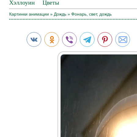
Хэллоуин
Цветы
Картинки анимации
»
Дождь
» Фонарь, свет, дождь