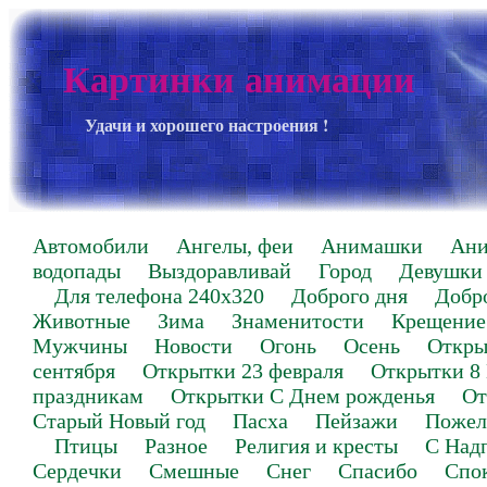
Картинки анимации
Удачи и хорошего настроения !
Автомобили
Ангелы, феи
Анимашки
Ан
водопады
Выздоравливай
Город
Девушки
Для телефона 240х320
Доброго дня
Добр
Животные
Зима
Знаменитости
Крещение
Мужчины
Новости
Огонь
Осень
Откры
сентября
Открытки 23 февраля
Открытки 8
праздникам
Открытки С Днем рожденья
От
Старый Новый год
Пасха
Пейзажи
Пожел
Птицы
Разное
Религия и кресты
С Над
Сердечки
Смешные
Снег
Спасибо
Спо