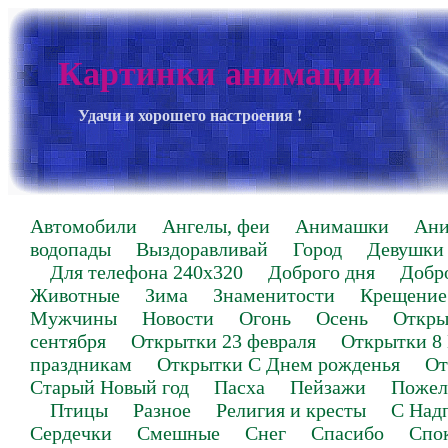
Картинки анимации
Удачи и хорошего настроения !
Автомобили
Ангелы, феи
Анимашки
Ан
водопады
Выздоравливай
Город
Девушки
Для телефона 240х320
Доброго дня
Добр
Животные
Зима
Знаменитости
Крещение
Мужчины
Новости
Огонь
Осень
Откры
сентября
Открытки 23 февраля
Открытки 8
праздникам
Открытки С Днем рожденья
От
Старый Новый год
Пасха
Пейзажи
Пожел
Птицы
Разное
Религия и кресты
С Над
Сердечки
Смешные
Снег
Спасибо
Спо