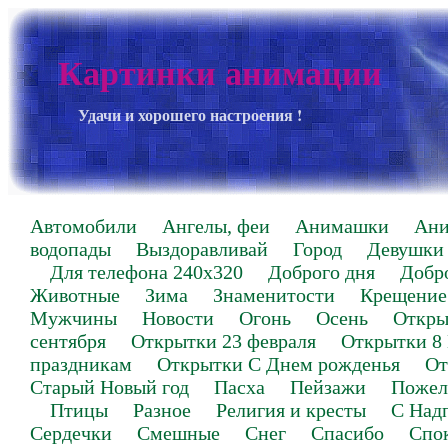
Картинки анимации
Удачи и хорошего настроения !
Автомобили
Ангелы, феи
Анимашки
Ан
водопады
Выздоравливай
Город
Девушки
Для телефона 240х320
Доброго дня
Добр
Животные
Зима
Знаменитости
Крещение
Мужчины
Новости
Огонь
Осень
Откры
сентября
Открытки 23 февраля
Открытки 8
праздникам
Открытки С Днем рожденья
От
Старый Новый год
Пасха
Пейзажи
Пожел
Птицы
Разное
Религия и кресты
С Над
Сердечки
Смешные
Снег
Спасибо
Спо