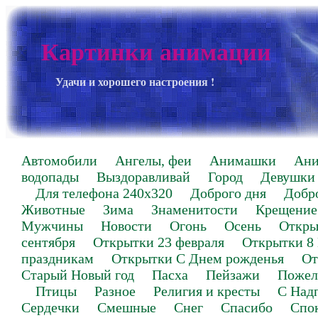
Картинки анимации
Удачи и хорошего настроения !
Автомобили
Ангелы, феи
Анимашки
Ан
водопады
Выздоравливай
Город
Девушки
Для телефона 240х320
Доброго дня
Добр
Животные
Зима
Знаменитости
Крещение
Мужчины
Новости
Огонь
Осень
Откры
сентября
Открытки 23 февраля
Открытки 8
праздникам
Открытки С Днем рожденья
От
Старый Новый год
Пасха
Пейзажи
Пожел
Птицы
Разное
Религия и кресты
С Над
Сердечки
Смешные
Снег
Спасибо
Спо