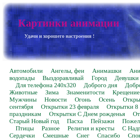
Картинки анимации
Удачи и хорошего настроения !
Автомобили
Ангелы, феи
Анимашки
Ан
водопады
Выздоравливай
Город
Девушки
Для телефона 240х320
Доброго дня
Добр
Животные
Зима
Знаменитости
Крещение
Мужчины
Новости
Огонь
Осень
Откры
сентября
Открытки 23 февраля
Открытки 8
праздникам
Открытки С Днем рожденья
От
Старый Новый год
Пасха
Пейзажи
Пожел
Птицы
Разное
Религия и кресты
С Над
Сердечки
Смешные
Снег
Спасибо
Спо