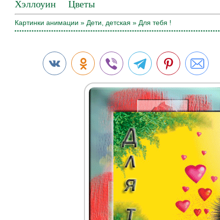
Хэллоуин
Цветы
Картинки анимации
»
Дети, детская
» Для тебя !