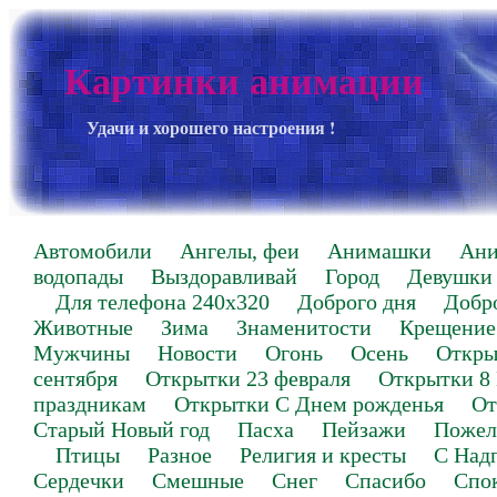
Картинки анимации
Удачи и хорошего настроения !
Автомобили
Ангелы, феи
Анимашки
Ан
водопады
Выздоравливай
Город
Девушки
Для телефона 240х320
Доброго дня
Добр
Животные
Зима
Знаменитости
Крещение
Мужчины
Новости
Огонь
Осень
Откры
сентября
Открытки 23 февраля
Открытки 8
праздникам
Открытки С Днем рожденья
От
Старый Новый год
Пасха
Пейзажи
Пожел
Птицы
Разное
Религия и кресты
С Над
Сердечки
Смешные
Снег
Спасибо
Спо