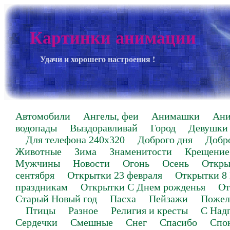
Картинки анимации
Удачи и хорошего настроения !
Автомобили
Ангелы, феи
Анимашки
Ан
водопады
Выздоравливай
Город
Девушки
Для телефона 240х320
Доброго дня
Добр
Животные
Зима
Знаменитости
Крещение
Мужчины
Новости
Огонь
Осень
Откры
сентября
Открытки 23 февраля
Открытки 8
праздникам
Открытки С Днем рожденья
От
Старый Новый год
Пасха
Пейзажи
Пожел
Птицы
Разное
Религия и кресты
С Над
Сердечки
Смешные
Снег
Спасибо
Спо