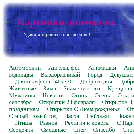
Картинки анимации
Удачи и хорошего настроения !
Автомобили
Ангелы, феи
Анимашки
Ан
водопады
Выздоравливай
Город
Девушки
Для телефона 240х320
Доброго дня
Добр
Животные
Зима
Знаменитости
Крещение
Мужчины
Новости
Огонь
Осень
Откры
сентября
Открытки 23 февраля
Открытки 8
праздникам
Открытки С Днем рожденья
От
Старый Новый год
Пасха
Пейзажи
Пожел
Птицы
Разное
Религия и кресты
С Над
Сердечки
Смешные
Снег
Спасибо
Спо