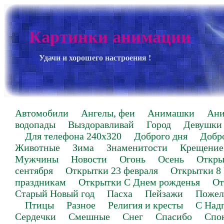
Картинки анимации
Удачи и хорошего настроения !
Автомобили
Ангелы, феи
Анимашки
Ан
водопады
Выздоравливай
Город
Девушки
Для телефона 240х320
Доброго дня
Добр
Животные
Зима
Знаменитости
Крещение
Мужчины
Новости
Огонь
Осень
Откры
сентября
Открытки 23 февраля
Открытки 8
праздникам
Открытки С Днем рожденья
От
Старый Новый год
Пасха
Пейзажи
Пожел
Птицы
Разное
Религия и кресты
С Над
Сердечки
Смешные
Снег
Спасибо
Спо