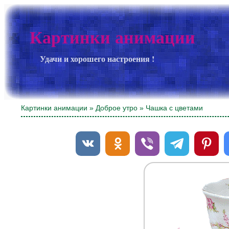
Картинки анимации
Удачи и хорошего настроения !
Картинки анимации
»
Доброе утро
» Чашка с цветами