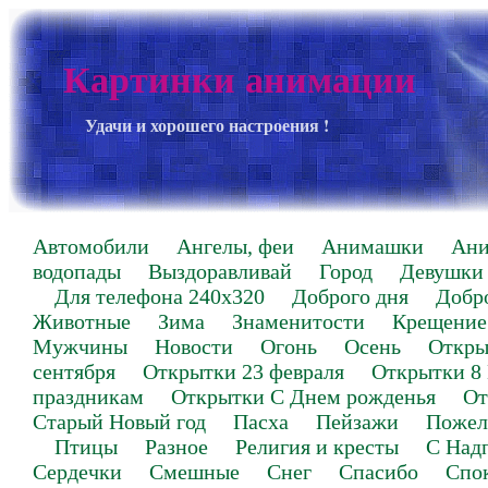
Картинки анимации
Удачи и хорошего настроения !
Автомобили
Ангелы, феи
Анимашки
Ан
водопады
Выздоравливай
Город
Девушки
Для телефона 240х320
Доброго дня
Добр
Животные
Зима
Знаменитости
Крещение
Мужчины
Новости
Огонь
Осень
Откры
сентября
Открытки 23 февраля
Открытки 8
праздникам
Открытки С Днем рожденья
От
Старый Новый год
Пасха
Пейзажи
Пожел
Птицы
Разное
Религия и кресты
С Над
Сердечки
Смешные
Снег
Спасибо
Спо