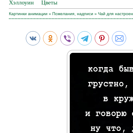
Хэллоуин
Цветы
Картинки анимации
»
Пожелания, надписи
» Чай для настрое