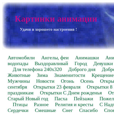
Картинки анимации
Удачи и хорошего настроения !
Автомобили
Ангелы, феи
Анимашки
Ан
водопады
Выздоравливай
Город
Девушки
Для телефона 240х320
Доброго дня
Добр
Животные
Зима
Знаменитости
Крещение
Мужчины
Новости
Огонь
Осень
Откры
сентября
Открытки 23 февраля
Открытки 8
праздникам
Открытки С Днем рожденья
От
Старый Новый год
Пасха
Пейзажи
Пожел
Птицы
Разное
Религия и кресты
С Над
Сердечки
Смешные
Снег
Спасибо
Спо