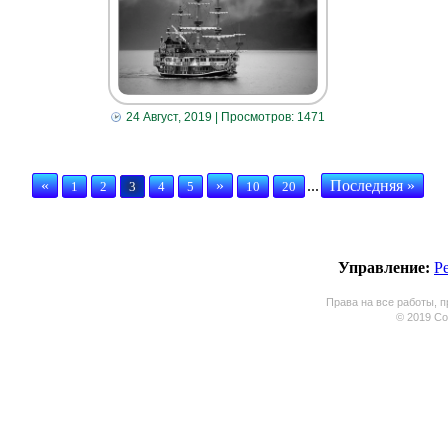
24 Август, 2019
| Просмотров: 1471
«
»
...
Последняя »
1
2
3
4
5
10
20
Управление:
Р
Права на все работы, п
© 2019 Coo