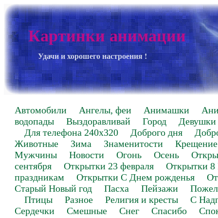
Картинки анимации
Удачи и хорошего настроения !
Автомобили
Ангелы, феи
Анимашки
Ан
водопады
Выздоравливай
Город
Девушки
Для телефона 240х320
Доброго дня
Добр
Животные
Зима
Знаменитости
Крещение
Мужчины
Новости
Огонь
Осень
Откры
сентября
Открытки 23 февраля
Открытки 8
праздникам
Открытки С Днем рожденья
От
Старый Новый год
Пасха
Пейзажи
Пожел
Птицы
Разное
Религия и кресты
С Над
Сердечки
Смешные
Снег
Спасибо
Спо