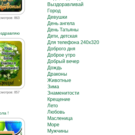
Выздоравливай
Город
Девушки
смотров: 863
День ангела
День Татьяны
оздравляю
Дети, детская
Для телефона 240х320
Доброго дня
Доброе утро
Добрый вечер
Дождь
Драконы
Животные
Зима
смотров: 857
Знаменитости
Крещение
Лето
Любовь
ла !
Масленица
Море
Мужчины