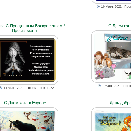
19 Март, 2021
| Про
ва С Прощенным Воскресеньем !
С Днем кош
Прости меня…
1 Март, 2021
| Прос
14 Март, 2021
| Просмотров: 1022
С Днем кота в Европе !
День добр