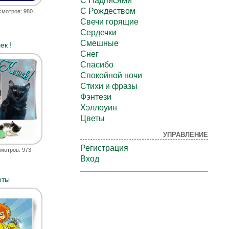
С Надписями
С Рождеством
смотров: 980
Свечи горящие
Сердечки
Смешные
ек !
Снег
Спасибо
Спокойной ночи
Стихи и фразы
Фэнтези
Хэллоуин
Цветы
УПРАВЛЕНИЕ
Регистрация
мотров: 973
Вход
оты