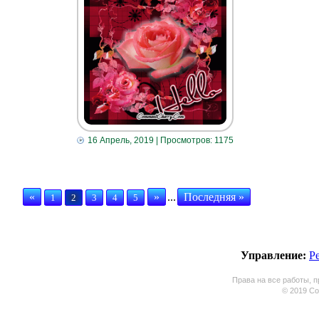
16 Апрель, 2019
| Просмотров: 1175
«
»
...
Последняя »
1
2
3
4
5
Управление:
Р
Права на все работы, п
© 2019 Coo