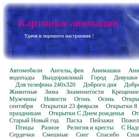
Картинки анимации
Удачи и хорошего настроения !
Автомобили
Ангелы, феи
Анимашки
Ан
водопады
Выздоравливай
Город
Девушки
Для телефона 240х320
Доброго дня
Добр
Животные
Зима
Знаменитости
Крещение
Мужчины
Новости
Огонь
Осень
Откры
сентября
Открытки 23 февраля
Открытки 8
праздникам
Открытки С Днем рожденья
От
Старый Новый год
Пасха
Пейзажи
Пожел
Птицы
Разное
Религия и кресты
С Над
Сердечки
Смешные
Снег
Спасибо
Спо