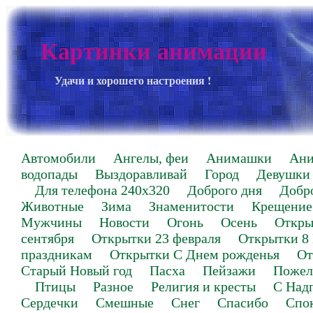
Картинки анимации
Удачи и хорошего настроения !
Автомобили
Ангелы, феи
Анимашки
Ан
водопады
Выздоравливай
Город
Девушки
Для телефона 240х320
Доброго дня
Добр
Животные
Зима
Знаменитости
Крещение
Мужчины
Новости
Огонь
Осень
Откры
сентября
Открытки 23 февраля
Открытки 8
праздникам
Открытки С Днем рожденья
От
Старый Новый год
Пасха
Пейзажи
Пожел
Птицы
Разное
Религия и кресты
С Над
Сердечки
Смешные
Снег
Спасибо
Спо