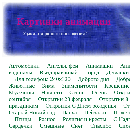
Картинки анимации
Удачи и хорошего настроения !
Автомобили
Ангелы, феи
Анимашки
Ан
водопады
Выздоравливай
Город
Девушки
Для телефона 240х320
Доброго дня
Добр
Животные
Зима
Знаменитости
Крещение
Мужчины
Новости
Огонь
Осень
Откры
сентября
Открытки 23 февраля
Открытки 8
праздникам
Открытки С Днем рожденья
От
Старый Новый год
Пасха
Пейзажи
Пожел
Птицы
Разное
Религия и кресты
С Над
Сердечки
Смешные
Снег
Спасибо
Спо