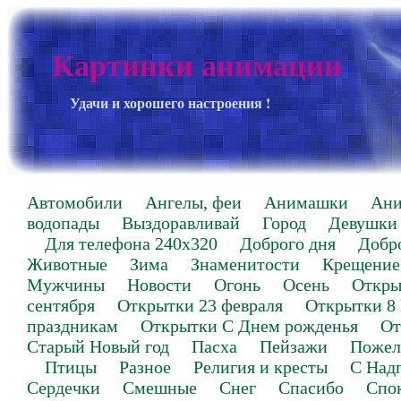
Картинки анимации
Удачи и хорошего настроения !
Автомобили
Ангелы, феи
Анимашки
Ан
водопады
Выздоравливай
Город
Девушки
Для телефона 240х320
Доброго дня
Добр
Животные
Зима
Знаменитости
Крещение
Мужчины
Новости
Огонь
Осень
Откры
сентября
Открытки 23 февраля
Открытки 8
праздникам
Открытки С Днем рожденья
От
Старый Новый год
Пасха
Пейзажи
Пожел
Птицы
Разное
Религия и кресты
С Над
Сердечки
Смешные
Снег
Спасибо
Спо