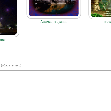
Анимация здания
Кита
риж
) (обязательно)