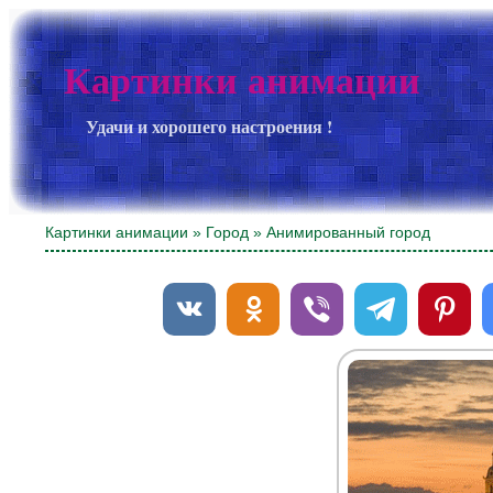
Картинки анимации
Удачи и хорошего настроения !
Картинки анимации
»
Город
» Анимированный город