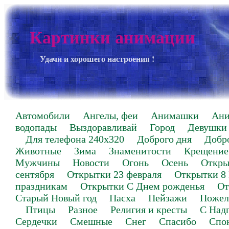
Картинки анимации
Удачи и хорошего настроения !
Автомобили
Ангелы, феи
Анимашки
Ан
водопады
Выздоравливай
Город
Девушки
Для телефона 240х320
Доброго дня
Добр
Животные
Зима
Знаменитости
Крещение
Мужчины
Новости
Огонь
Осень
Откры
сентября
Открытки 23 февраля
Открытки 8
праздникам
Открытки С Днем рожденья
От
Старый Новый год
Пасха
Пейзажи
Пожел
Птицы
Разное
Религия и кресты
С Над
Сердечки
Смешные
Снег
Спасибо
Спо