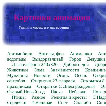
Картинки анимации
Удачи и хорошего настроения !
Автомобили
Ангелы, феи
Анимашки
Ан
водопады
Выздоравливай
Город
Девушки
Для телефона 240х320
Доброго дня
Добр
Животные
Зима
Знаменитости
Крещение
Мужчины
Новости
Огонь
Осень
Откры
сентября
Открытки 23 февраля
Открытки 8
праздникам
Открытки С Днем рожденья
От
Старый Новый год
Пасха
Пейзажи
Пожел
Птицы
Разное
Религия и кресты
С Над
Сердечки
Смешные
Снег
Спасибо
Спо