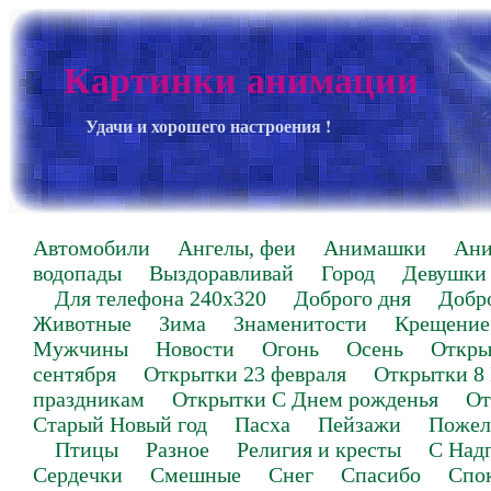
Картинки анимации
Удачи и хорошего настроения !
Автомобили
Ангелы, феи
Анимашки
Ан
водопады
Выздоравливай
Город
Девушки
Для телефона 240х320
Доброго дня
Добр
Животные
Зима
Знаменитости
Крещение
Мужчины
Новости
Огонь
Осень
Откры
сентября
Открытки 23 февраля
Открытки 8
праздникам
Открытки С Днем рожденья
От
Старый Новый год
Пасха
Пейзажи
Пожел
Птицы
Разное
Религия и кресты
С Над
Сердечки
Смешные
Снег
Спасибо
Спо