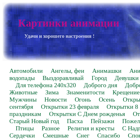
Картинки анимации
Удачи и хорошего настроения !
Автомобили
Ангелы, феи
Анимашки
Ан
водопады
Выздоравливай
Город
Девушки
Для телефона 240х320
Доброго дня
Добр
Животные
Зима
Знаменитости
Крещение
Мужчины
Новости
Огонь
Осень
Откры
сентября
Открытки 23 февраля
Открытки 8
праздникам
Открытки С Днем рожденья
От
Старый Новый год
Пасха
Пейзажи
Пожел
Птицы
Разное
Религия и кресты
С Над
Сердечки
Смешные
Снег
Спасибо
Спо