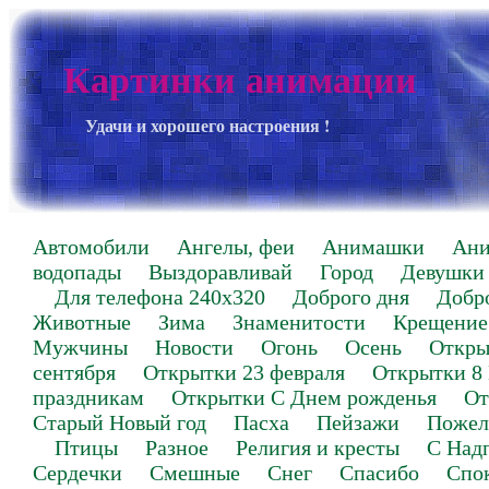
Картинки анимации
Удачи и хорошего настроения !
Автомобили
Ангелы, феи
Анимашки
Ан
водопады
Выздоравливай
Город
Девушки
Для телефона 240х320
Доброго дня
Добр
Животные
Зима
Знаменитости
Крещение
Мужчины
Новости
Огонь
Осень
Откры
сентября
Открытки 23 февраля
Открытки 8
праздникам
Открытки С Днем рожденья
От
Старый Новый год
Пасха
Пейзажи
Пожел
Птицы
Разное
Религия и кресты
С Над
Сердечки
Смешные
Снег
Спасибо
Спо