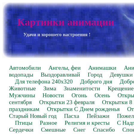
Картинки анимации
Удачи и хорошего настроения !
Автомобили
Ангелы, феи
Анимашки
Ан
водопады
Выздоравливай
Город
Девушки
Для телефона 240х320
Доброго дня
Добр
Животные
Зима
Знаменитости
Крещение
Мужчины
Новости
Огонь
Осень
Откры
сентября
Открытки 23 февраля
Открытки 8
праздникам
Открытки С Днем рожденья
От
Старый Новый год
Пасха
Пейзажи
Пожел
Птицы
Разное
Религия и кресты
С Над
Сердечки
Смешные
Снег
Спасибо
Спо