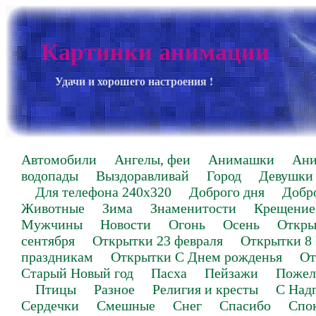
Картинки анимации
Удачи и хорошего настроения !
Автомобили
Ангелы, феи
Анимашки
Ан
водопады
Выздоравливай
Город
Девушки
Для телефона 240х320
Доброго дня
Добр
Животные
Зима
Знаменитости
Крещение
Мужчины
Новости
Огонь
Осень
Откры
сентября
Открытки 23 февраля
Открытки 8
праздникам
Открытки С Днем рожденья
От
Старый Новый год
Пасха
Пейзажи
Пожел
Птицы
Разное
Религия и кресты
С Над
Сердечки
Смешные
Снег
Спасибо
Спо