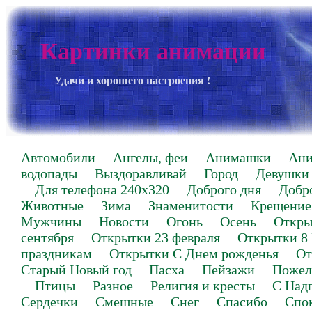
Картинки анимации
Удачи и хорошего настроения !
Автомобили
Ангелы, феи
Анимашки
Ан
водопады
Выздоравливай
Город
Девушки
Для телефона 240х320
Доброго дня
Добр
Животные
Зима
Знаменитости
Крещение
Мужчины
Новости
Огонь
Осень
Откры
сентября
Открытки 23 февраля
Открытки 8
праздникам
Открытки С Днем рожденья
От
Старый Новый год
Пасха
Пейзажи
Пожел
Птицы
Разное
Религия и кресты
С Над
Сердечки
Смешные
Снег
Спасибо
Спо