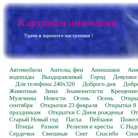
Картинки анимации
Удачи и хорошего настроения !
Автомобили
Ангелы, феи
Анимашки
Ан
водопады
Выздоравливай
Город
Девушки
Для телефона 240х320
Доброго дня
Добр
Животные
Зима
Знаменитости
Крещение
Мужчины
Новости
Огонь
Осень
Откры
сентября
Открытки 23 февраля
Открытки 8
праздникам
Открытки С Днем рожденья
От
Старый Новый год
Пасха
Пейзажи
Пожел
Птицы
Разное
Религия и кресты
С Над
Сердечки
Смешные
Снег
Спасибо
Спо