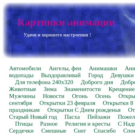
Картинки анимации
Удачи и хорошего настроения !
Автомобили
Ангелы, феи
Анимашки
Ан
водопады
Выздоравливай
Город
Девушки
Для телефона 240х320
Доброго дня
Добр
Животные
Зима
Знаменитости
Крещение
Мужчины
Новости
Огонь
Осень
Откры
сентября
Открытки 23 февраля
Открытки 8
праздникам
Открытки С Днем рожденья
От
Старый Новый год
Пасха
Пейзажи
Пожел
Птицы
Разное
Религия и кресты
С Над
Сердечки
Смешные
Снег
Спасибо
Спо