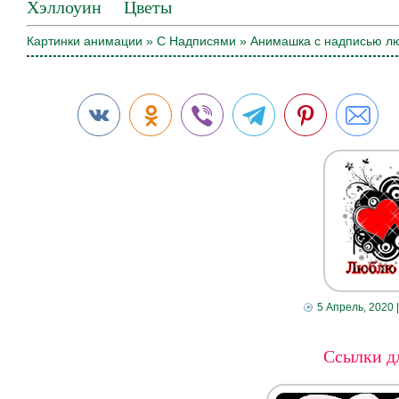
Хэллоуин
Цветы
Картинки анимации
»
С Надписями
» Анимашка с надписью л
5 Апрель, 2020
Ссылки дл