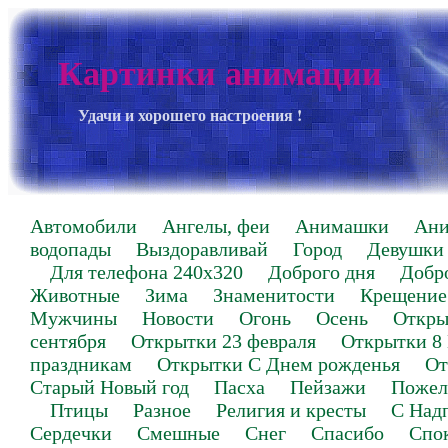
Картинки анимации
Удачи и хорошего настроения !
Автомобили
Ангелы, феи
Анимашки
Ан
водопады
Выздоравливай
Город
Девушки
Для телефона 240х320
Доброго дня
Добр
Животные
Зима
Знаменитости
Крещение
Мужчины
Новости
Огонь
Осень
Откры
сентября
Открытки 23 февраля
Открытки 8
праздникам
Открытки С Днем рожденья
От
Старый Новый год
Пасха
Пейзажи
Пожел
Птицы
Разное
Религия и кресты
С Над
Сердечки
Смешные
Снег
Спасибо
Спо