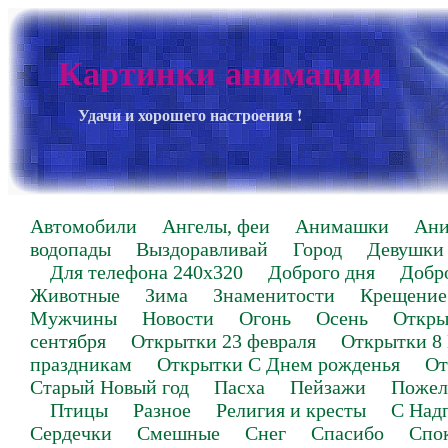
Картинки анимации
Удачи и хорошего настроения !
Автомобили
Ангелы, феи
Анимашки
Ан
водопады
Выздоравливай
Город
Девушки
Для телефона 240х320
Доброго дня
Добр
Животные
Зима
Знаменитости
Крещение
Мужчины
Новости
Огонь
Осень
Откры
сентября
Открытки 23 февраля
Открытки 8
праздникам
Открытки С Днем рожденья
От
Старый Новый год
Пасха
Пейзажи
Пожел
Птицы
Разное
Религия и кресты
С Над
Сердечки
Смешные
Снег
Спасибо
Спо