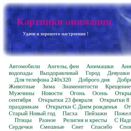
Картинки анимации
Удачи и хорошего настроения !
Автомобили
Ангелы, феи
Анимашки
Ан
водопады
Выздоравливай
Город
Девушки
Для телефона 240х320
Доброго дня
Добр
Животные
Зима
Знаменитости
Крещение
Мужчины
Новости
Огонь
Осень
Откры
сентября
Открытки 23 февраля
Открытки 8
праздникам
Открытки С Днем рожденья
От
Старый Новый год
Пасха
Пейзажи
Пожел
Птицы
Разное
Религия и кресты
С Над
Сердечки
Смешные
Снег
Спасибо
Спо